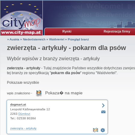
Rynki
Rejestracja firmy
» Austria
»
Niederösterreich
»
Waldviertel
»
Przegląd branż
zwierzęta - artykuły - pokarm dla psów
Wybór wpisów z branży zwierzęta - artykuły
zwierzęta - artykuły
- Tutaj znajdziecie Państwo wszystkie dotychczas zarejes
tej branży ze specyfikacją "
pokarm dla psów
" regionu "Waldviertel".
Pokazaæ wszystkie
Pokaza� na mapie
wpis znaleziono -
dogmart.at
Leopold Käßmayerstraße 12
2263
Dürnkrut
Tel.: 02538 80384
zwierzęta - artykuły