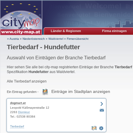
Länder & Regionen
Firma eintragen
» Austria
»
Niederösterreich
»
Waldviertel
»
Firmenübersicht
Tierbedarf - Hundefutter
Auswahl von Einträgen der Branche Tierbedarf
Hier sehen Sie alle bei city-map registrierten Einträge der Branche
Tierbedarf
Spezifikation
Hundefutter
aus Waldviertel.
Alle Tierbedarf anzeigen
Einträge im Stadtplan anzeigen
Ein Eintrag gefunden -
dogmart.at
Leopold Käßmayerstraße 12
2263
Dürnkrut
Tel.: 02538 80384
Tierbedarf