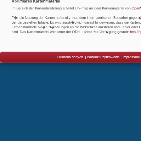
Abrufbares Kartenmaterial
Im Bereich der Kartendarstellung arbeitet city-map mit dem Kartenmaterial von
OpenS
F�r die Nutzung der Karten haftet city-map dem informatorischen Besucher gegen�be
der dargestellten Inhalte. Es wird ausdr�cklich darauf hingewiesen, dass die Kartend
Firmenstandorte blo�e N�herungen an die Wirklichkeit darstellen und Fehler oder U
sind. Das Kartenmaterial wird unter der ODbL-Lizenz zur Verf�gung gestellt:
http:/
Ochrona danych
|
Warunki użytkowania
|
Impressum