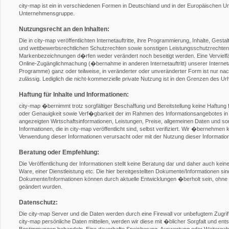
city-map ist ein in verschiedenen Formen in Deutschland und in der Europäischen 
Unternehmensgruppe.
Nutzungsrecht an den Inhalten:
Die in city-map veröffentlichten Internetauftritte, ihre Programmierung, Inhalte, Gest
und wettbewerbsrechtlichen Schutzrechten sowie sonstigen Leistungsschutzrechten
Markenbezeichnungen d�rfen weder verändert noch beseitigt werden. Eine Vervielfält
Online-Zugänglichmachung (�bernahme in anderen Internetauftritt) unserer Internetauft
Programme) ganz oder teilweise, in veränderter oder unveränderter Form ist nur nach 
zulässig. Lediglich die nicht-kommerzielle private Nutzung ist in den Grenzen des U
Haftung für Inhalte und Informationen:
city-map �bernimmt trotz sorgfältiger Beschaffung und Bereitstellung keine Haftung f
oder Genauigkeit sowie Verf�gbarkeit der im Rahmen des Informationsangebotes in 
angezeigten Wirtschaftsinformationen, Leistungen, Preise, allgemeinen Daten und son
Informationen, die in city-map veröffentlicht sind, selbst verifiziert. Wir �bernehmen 
Verwendung dieser Informationen verursacht oder mit der Nutzung dieser Informat
Beratung oder Empfehlung:
Die Veröffentlichung der Informationen stellt keine Beratung dar und daher auch ke
Ware, einer Dienstleistung etc. Die hier bereitgestellten Dokumente/Informationen si
Dokumente/Informationen können durch aktuelle Entwicklungen �berholt sein, ohne 
geändert wurden.
Datenschutz:
Die city-map Server und die Daten werden durch eine Firewall vor unbefugtem Zugr
city-map persönliche Daten mitteilen, werden wir diese mit �blicher Sorgfalt und en