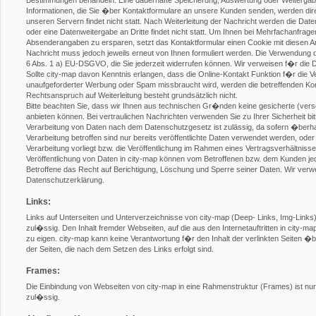
Bestimmungen behandeln. Eine dauerhafte Speicherung, Auswertung oder Weitergabe a
Informationen, die Sie �ber Kontaktformulare an unsere Kunden senden, werden direk
unseren Servern findet nicht statt. Nach Weiterleitung der Nachricht werden die Da
oder eine Datenweitergabe an Dritte findet nicht statt. Um Ihnen bei Mehrfachanfragen
Absenderangaben zu ersparen, setzt das Kontaktformular einen Cookie mit diesen Ang
Nachricht muss jedoch jeweils erneut von Ihnen formuliert werden. Die Verwendung de
6 Abs. 1 a) EU-DSGVO, die Sie jederzeit widerrufen können. Wir verweisen f�r die 
Sollte city-map davon Kenntnis erlangen, dass die Online-Kontakt Funktion f�r die Ve
unaufgeforderter Werbung oder Spam missbraucht wird, werden die betreffenden Kont
Rechtsanspruch auf Weiterleitung besteht grundsätzlich nicht.
Bitte beachten Sie, dass wir Ihnen aus technischen Gr�nden keine gesicherte (ver
anbieten können. Bei vertraulichen Nachrichten verwenden Sie zu Ihrer Sicherheit bit
Verarbeitung von Daten nach dem Datenschutzgesetz ist zulässig, da sofern �ber
Verarbeitung betroffen sind nur bereits veröffentlichte Daten verwendet werden, ode
Verarbeitung vorliegt bzw. die Veröffentlichung im Rahmen eines Vertragsverhältniss
Veröffentlichung von Daten in city-map können vom Betroffenen bzw. dem Kunden je
Betroffene das Recht auf Berichtigung, Löschung und Sperre seiner Daten. Wir verw
Datenschutzerklärung.
Links:
Links auf Unterseiten und Unterverzeichnisse von city-map (Deep- Links, Img-Links) s
zul�ssig. Den Inhalt fremder Webseiten, auf die aus den Internetauftritten in city-m
zu eigen. city-map kann keine Verantwortung f�r den Inhalt der verlinkten Seiten
der Seiten, die nach dem Setzen des Links erfolgt sind.
Frames:
Die Einbindung von Webseiten von city-map in eine Rahmenstruktur (Frames) ist nur n
zul�ssig.