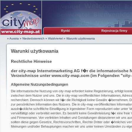
Rynki
Rejestracja firmy
» Austria
»
Niederösterreich
»
Waldviertel
»
Warunki użytkowania
Warunki użytkowania
Rechtliche Hinweise
der city-map Internetmarketing AG f�r die informatorische 
Verzeichnisse unter www.city-map.com (im Folgenden "city
Allgemeine Nutzungsbedingungen
Die informatorische Nutzung von city-map erfordert keine Registrierung, erfolgt kos
zwischen dem Nutzer und uns. Die in city-map veröffentlichten Informationen, Adress
recherchiert. Dennoch können wir f�r die Richtigkeit keine Gewähr �bernehmen. Die
zur persönlichen Information des Nutzers. Die in city-map veröffentlichten Informat
ausdr�ckliche schriftliche Einwilligung in irgendeiner Form reproduziert oder unter
vervielfältigt oder verbreitet werden. Es besteht keine Gewährleistung f�r eine frei
und Firmennamen. Von verlinkten Inhalten und Gestaltungen distanzieren wir uns au
sollten diese gegen Gesetze, Rechtsvorschriften, Rechte Dritter oder �hnliches vers
Meinungen und/oder Behauptungen machen wir uns unter keinen Umständen zu eige