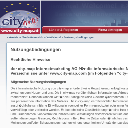
Länder & Regionen
Firma eintragen
» Austria
»
Niederösterreich
»
Waldviertel
»
Nutzungsbedingungen
Nutzungsbedingungen
Rechtliche Hinweise
der city-map Internetmarketing AG f�r die informatorische 
Verzeichnisse unter www.city-map.com (im Folgenden "city
Allgemeine Nutzungsbedingungen
Die informatorische Nutzung von city-map erfordert keine Registrierung, erfolgt kos
zwischen dem Nutzer und uns. Die in city-map veröffentlichten Informationen, Adress
recherchiert. Dennoch können wir f�r die Richtigkeit keine Gewähr �bernehmen. Die
zur persönlichen Information des Nutzers. Die in city-map veröffentlichten Informat
ausdr�ckliche schriftliche Einwilligung in irgendeiner Form reproduziert oder unter
vervielfältigt oder verbreitet werden. Es besteht keine Gewährleistung f�r eine frei
und Firmennamen. Von verlinkten Inhalten und Gestaltungen distanzieren wir uns au
sollten diese gegen Gesetze, Rechtsvorschriften, Rechte Dritter oder �hnliches vers
Meinungen und/oder Behauptungen machen wir uns unter keinen Umständen zu eige