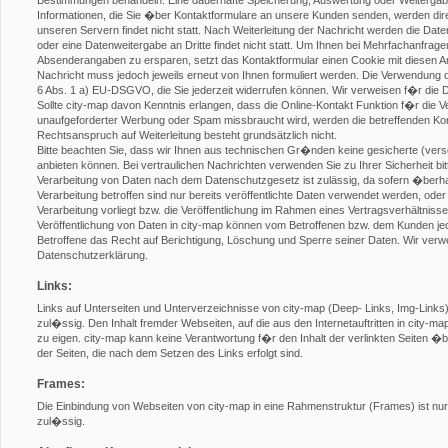
Bestimmungen behandeln. Eine dauerhafte Speicherung, Auswertung oder Weitergabe a
Informationen, die Sie �ber Kontaktformulare an unsere Kunden senden, werden direk
unseren Servern findet nicht statt. Nach Weiterleitung der Nachricht werden die Da
oder eine Datenweitergabe an Dritte findet nicht statt. Um Ihnen bei Mehrfachanfragen
Absenderangaben zu ersparen, setzt das Kontaktformular einen Cookie mit diesen Ang
Nachricht muss jedoch jeweils erneut von Ihnen formuliert werden. Die Verwendung de
6 Abs. 1 a) EU-DSGVO, die Sie jederzeit widerrufen können. Wir verweisen f�r die 
Sollte city-map davon Kenntnis erlangen, dass die Online-Kontakt Funktion f�r die Ve
unaufgeforderter Werbung oder Spam missbraucht wird, werden die betreffenden Kont
Rechtsanspruch auf Weiterleitung besteht grundsätzlich nicht.
Bitte beachten Sie, dass wir Ihnen aus technischen Gr�nden keine gesicherte (ver
anbieten können. Bei vertraulichen Nachrichten verwenden Sie zu Ihrer Sicherheit bit
Verarbeitung von Daten nach dem Datenschutzgesetz ist zulässig, da sofern �ber
Verarbeitung betroffen sind nur bereits veröffentlichte Daten verwendet werden, ode
Verarbeitung vorliegt bzw. die Veröffentlichung im Rahmen eines Vertragsverhältniss
Veröffentlichung von Daten in city-map können vom Betroffenen bzw. dem Kunden je
Betroffene das Recht auf Berichtigung, Löschung und Sperre seiner Daten. Wir verw
Datenschutzerklärung.
Links:
Links auf Unterseiten und Unterverzeichnisse von city-map (Deep- Links, Img-Links) s
zul�ssig. Den Inhalt fremder Webseiten, auf die aus den Internetauftritten in city-m
zu eigen. city-map kann keine Verantwortung f�r den Inhalt der verlinkten Seiten
der Seiten, die nach dem Setzen des Links erfolgt sind.
Frames:
Die Einbindung von Webseiten von city-map in eine Rahmenstruktur (Frames) ist nur n
zul�ssig.