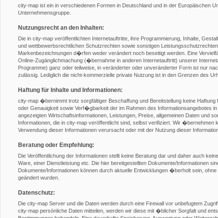
city-map ist ein in verschiedenen Formen in Deutschland und in der Europäischen 
Unternehmensgruppe.
Nutzungsrecht an den Inhalten:
Die in city-map veröffentlichten Internetauftritte, ihre Programmierung, Inhalte, Gest
und wettbewerbsrechtlichen Schutzrechten sowie sonstigen Leistungsschutzrechten
Markenbezeichnungen d�rfen weder verändert noch beseitigt werden. Eine Vervielfält
Online-Zugänglichmachung (�bernahme in anderen Internetauftritt) unserer Internetauft
Programme) ganz oder teilweise, in veränderter oder unveränderter Form ist nur nach 
zulässig. Lediglich die nicht-kommerzielle private Nutzung ist in den Grenzen des U
Haftung für Inhalte und Informationen:
city-map �bernimmt trotz sorgfältiger Beschaffung und Bereitstellung keine Haftung f
oder Genauigkeit sowie Verf�gbarkeit der im Rahmen des Informationsangebotes in 
angezeigten Wirtschaftsinformationen, Leistungen, Preise, allgemeinen Daten und son
Informationen, die in city-map veröffentlicht sind, selbst verifiziert. Wir �bernehmen 
Verwendung dieser Informationen verursacht oder mit der Nutzung dieser Informat
Beratung oder Empfehlung:
Die Veröffentlichung der Informationen stellt keine Beratung dar und daher auch ke
Ware, einer Dienstleistung etc. Die hier bereitgestellten Dokumente/Informationen si
Dokumente/Informationen können durch aktuelle Entwicklungen �berholt sein, ohne 
geändert wurden.
Datenschutz:
Die city-map Server und die Daten werden durch eine Firewall vor unbefugtem Zugr
city-map persönliche Daten mitteilen, werden wir diese mit �blicher Sorgfalt und en