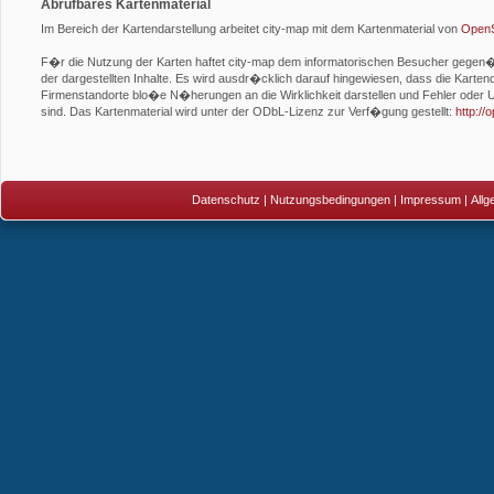
Abrufbares Kartenmaterial
Im Bereich der Kartendarstellung arbeitet city-map mit dem Kartenmaterial von
OpenS
F�r die Nutzung der Karten haftet city-map dem informatorischen Besucher gegen�be
der dargestellten Inhalte. Es wird ausdr�cklich darauf hingewiesen, dass die Kartend
Firmenstandorte blo�e N�herungen an die Wirklichkeit darstellen und Fehler oder U
sind. Das Kartenmaterial wird unter der ODbL-Lizenz zur Verf�gung gestellt:
http:/
Datenschutz
|
Nutzungsbedingungen
|
Impressum
|
All