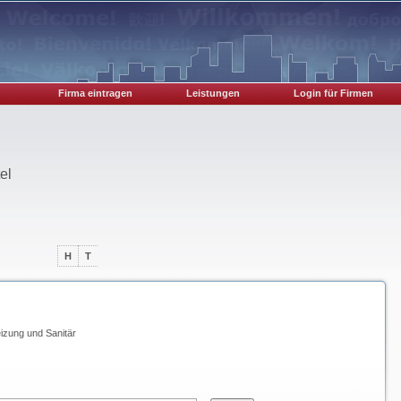
Firma eintragen
Leistungen
Login für Firmen
el
H
T
izung und Sanitär