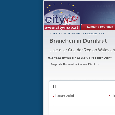
Länder & Regionen
» Austria
»
Niederösterreich
»
Waldviertel
»
Orte
Branchen in Dürnkrut
Liste aller Orte der Region Waldviert
Weitere Infos über den Ort
Dürnkrut
:
Zeige alle Firmeneinträge aus Dürnkrut
H
Haustierbedarf
He