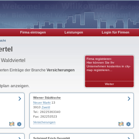
Firma eintragen
Leistungen
Login für Firmen
icht
rtel
Firma registrieren:
 Waldviertel
Hier können Sie Ihr
Unternehmen kostenlos in city-
rierten Einträge der Branche
Versicherungen
map registrieren...
Weiter
tplan anzeigen.
Wiener Städtische
Neuer Markt
13
3910
Zwettl
Tel.: 28225363340
Fax: 282253523
Versicherungen
Schrimpf Erich GesmbH