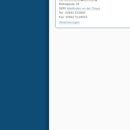
Böhmgasse 33
3830
Waidhofen an der Thaya
Tel.: 02842 512900
Fax: 02842 5129015
Versicherungen