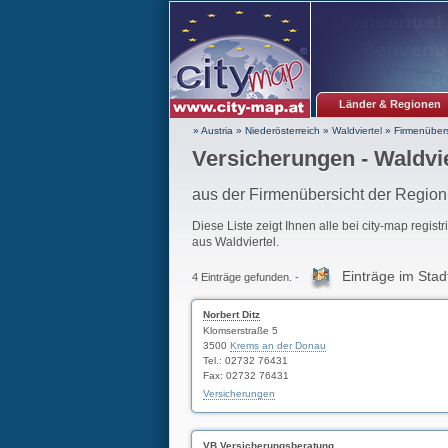
Länder & Regionen
» Austria
»
Niederösterreich
»
Waldviertel
»
Firmenübers
Versicherungen - Waldvie
aus der Firmenübersicht der Region
Diese Liste zeigt Ihnen alle bei city-map regist
aus Waldviertel.
Einträge im Stad
4 Einträge gefunden. -
Norbert Ditz
Klomserstraße 5
3500
Krems an der Donau
Tel.: 02732 76431
Fax: 02732 76431
Versicherungen
VB Versicherungsberatung