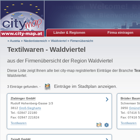
Länder & Regionen
Firma eintragen
» Austria
»
Niederösterreich
»
Waldviertel
»
Firmenübersicht
Textilwaren - Waldviertel
aus der Firmenübersicht der Region Waldviertel
Diese Liste zeigt Ihnen alle bei city-map registrierten Einträge der Branche
Tex
Waldviertel.
Einträge im Stadtplan anzeigen.
3 Einträge gefunden. -
Zlabinger GmbH
Brüder Bau
Rudolf Hohenberg-Gasse 1/3
Schremser St
3812
Groß-Siegharts
3950
Gmünd
Tel.: 02847 22180
Tel.: 07416 
Fax: 02847 221824
Fax: 07416 
Textilwaren
Textilwaren
Zeindl GmbH