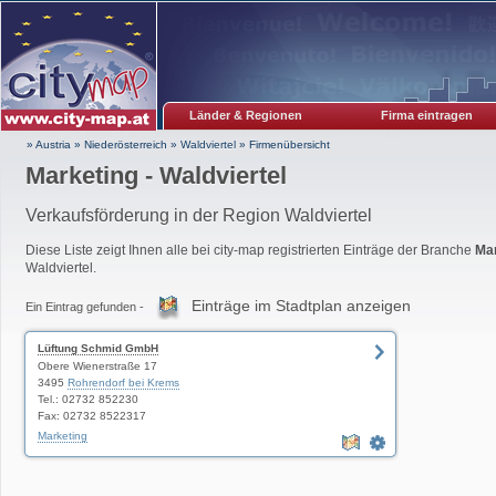
Länder & Regionen
Firma eintragen
» Austria
»
Niederösterreich
»
Waldviertel
»
Firmenübersicht
Marketing - Waldviertel
Verkaufsförderung in der Region Waldviertel
Diese Liste zeigt Ihnen alle bei city-map registrierten Einträge der Branche
Mar
Waldviertel.
Einträge im Stadtplan anzeigen
Ein Eintrag gefunden -
Lüftung Schmid GmbH
Obere Wienerstraße 17
3495
Rohrendorf bei Krems
Tel.: 02732 852230
Fax: 02732 8522317
Marketing