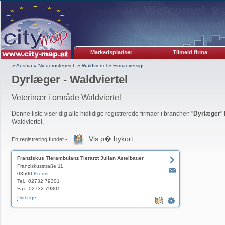
Markedspladser
Tilmeld firma
» Austria
»
Niederösterreich
»
Waldviertel
»
Firmaoversigt
Dyrlæger - Waldviertel
Veterinær i område Waldviertel
Denne liste viser dig alle hidtidige registrerede firmaer i branchen "
Dyrlæger
"
Waldviertel.
Vis p� bykort
En registrering fundet -
Franziskus Tierambulanz Tierarzt Julian Astelbauer
Franziskusstraße 11
03500
Krems
Tel.: 02732 79301
Fax: 02732 79301
Dyrlæge