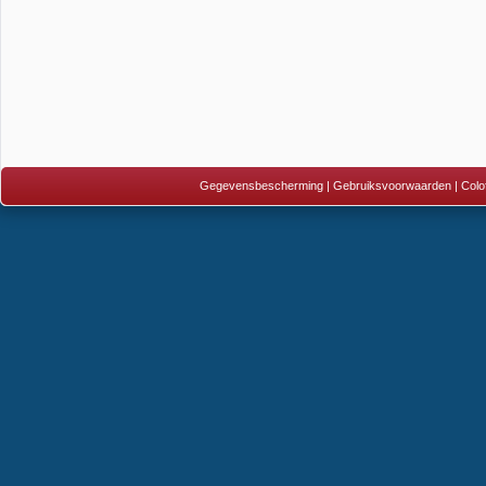
Gegevensbescherming
|
Gebruiksvoorwaarden
|
Colo