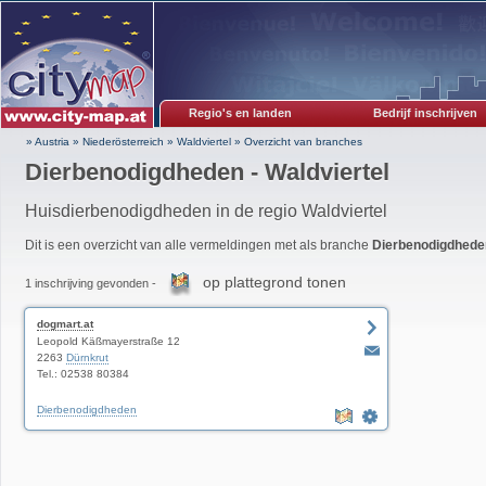
Regio's en landen
Bedrijf inschrijven
» Austria
»
Niederösterreich
»
Waldviertel
»
Overzicht van branches
Dierbenodigdheden - Waldviertel
Huisdierbenodigdheden in de regio Waldviertel
Dit is een overzicht van alle vermeldingen met als branche
Dierbenodigdhede
op plattegrond tonen
1 inschrijving gevonden -
dogmart.at
Leopold Käßmayerstraße 12
2263
Dürnkrut
Tel.: 02538 80384
Dierbenodigdheden